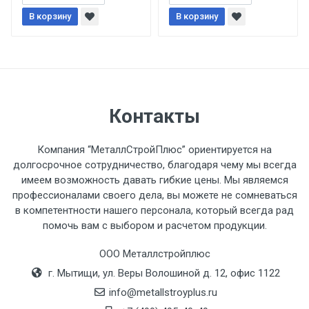
В корзину
При доставке товара, Клиент заранее
В корзину
обязан обеспечить подъезные пути для
разгружаемого а/м. На разгрузку
автомобиля предоставляется не более 2-х
часов.
Контакты
Стоимость доставки по РФ
рассчитывается индивидуально.
Компания “МеталлСтройПлюс” ориентируется на
долгосрочное сотрудничество, благодаря чему мы всегда
имеем возможность давать гибкие цены. Мы являемся
профессионалами своего дела, вы можете не сомневаться
в компетентности нашего персонала, который всегда рад
Тип
Ставка
ТТК
Садовое
1к
помочь вам с выбором и расчетом продукции.
транспорта
по
ООО Металлстройплюс
Москве
г. Мытищи, ул. Веры Волошиной д. 12, офис 1122
(7+1ч.)
info@metallstroyplus.ru