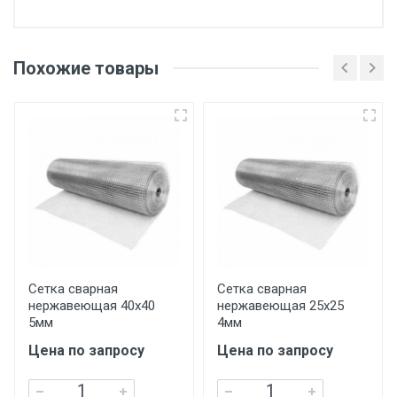
Отгрузка товара производится при наличии
оригинала доверенности и паспорта. При
Похожие товары
несоблюдении указанных требований,
поставщик вправе отказать покупателю в
передаче товара без возмещения каких-
либо убытков, и требовать от покупателя
уплаты понесенных расходов.
Самовывоз со склада г. Ивантеевка
Центральный проезд 27. Погрузка
производится только в открытую машину.
Ручная погрузка оплачивается
Сетка сварная
Сетка сварная
нержавеющая 40х40
нержавеющая 25х25
дополнительно в размере, установленном
5мм
4мм
поставщиком.
Цена по запросу
Цена по запросу
Уведомление об оплате обязательно.