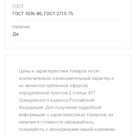
ГОСТ
ГОСТ 5336-80, ГОСТ 2715-75
Наличие
Да
Стоимость доставки от 4500 руб. по
Москве и Московской области.
Цены и характеристики товаров носят
исключительно ознакомительный характер и
Доставка осуществляется собственным и
не являются публичной офертой,
определенной пунктом 2 статьи 437
наёмным транспортом, стоимость
Гражданского кодекса Российской
доставки рассчитывается Ставка + км от
Федерации. Для получения подробной
МКАД, Въезд на ТТК и Садовое кольцо +
информации о характеристиках товароов, их
от 500.
наличия и стоимости связывайтесь,
пожалуйста, с менеджерами нашей компании.
Доставка в течении 1 рабочего дня 24/7.