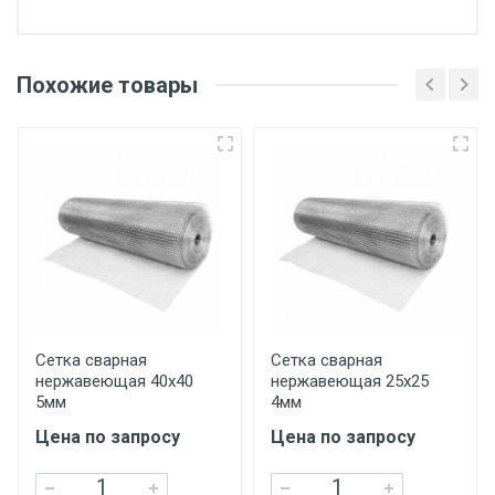
Отгрузка товара производится при наличии
оригинала доверенности и паспорта. При
Похожие товары
несоблюдении указанных требований,
поставщик вправе отказать покупателю в
передаче товара без возмещения каких-
либо убытков, и требовать от покупателя
уплаты понесенных расходов.
Самовывоз со склада г. Ивантеевка
Центральный проезд 27. Погрузка
производится только в открытую машину.
Ручная погрузка оплачивается
Сетка сварная
Сетка сварная
нержавеющая 40х40
нержавеющая 25х25
дополнительно в размере, установленном
5мм
4мм
поставщиком.
Цена по запросу
Цена по запросу
Уведомление об оплате обязательно.