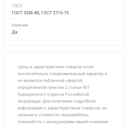
ГОСТ
ГОСТ 5336-80, ГОСТ 2715-75
Наличие
Да
Стоимость доставки от 4500 руб. по
Москве и Московской области.
Цены и характеристики товаров носят
исключительно ознакомительный характер и
Доставка осуществляется собственным и
не являются публичной офертой,
определенной пунктом 2 статьи 437
наёмным транспортом, стоимость
Гражданского кодекса Российской
доставки рассчитывается Ставка + км от
Федерации. Для получения подробной
МКАД, Въезд на ТТК и Садовое кольцо +
информации о характеристиках товароов, их
от 500.
наличия и стоимости связывайтесь,
пожалуйста, с менеджерами нашей компании.
Доставка в течении 1 рабочего дня 24/7.