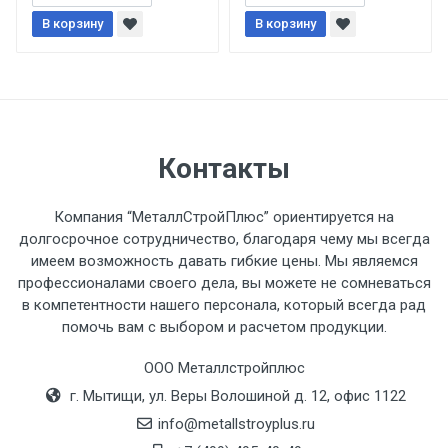
В корзину
При доставке товара, Клиент заранее
В корзину
обязан обеспечить подъезные пути для
разгружаемого а/м. На разгрузку
автомобиля предоставляется не более 2-х
часов.
Контакты
Стоимость доставки по РФ
рассчитывается индивидуально.
Компания “МеталлСтройПлюс” ориентируется на
долгосрочное сотрудничество, благодаря чему мы всегда
имеем возможность давать гибкие цены. Мы являемся
профессионалами своего дела, вы можете не сомневаться
в компетентности нашего персонала, который всегда рад
Тип
Ставка
ТТК
Садовое
1к
помочь вам с выбором и расчетом продукции.
транспорта
по
ООО Металлстройплюс
Москве
г. Мытищи, ул. Веры Волошиной д. 12, офис 1122
(7+1ч.)
info@metallstroyplus.ru