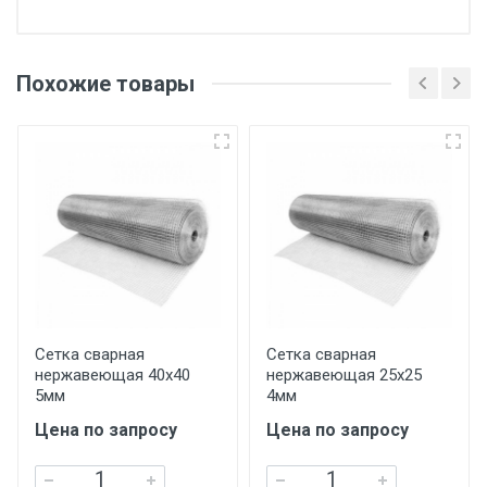
Отгрузка товара производится при наличии
оригинала доверенности и паспорта. При
Похожие товары
несоблюдении указанных требований,
поставщик вправе отказать покупателю в
передаче товара без возмещения каких-
либо убытков, и требовать от покупателя
уплаты понесенных расходов.
Самовывоз со склада г. Ивантеевка
Центральный проезд 27. Погрузка
производится только в открытую машину.
Ручная погрузка оплачивается
Сетка сварная
Сетка сварная
нержавеющая 40х40
нержавеющая 25х25
дополнительно в размере, установленном
5мм
4мм
поставщиком.
Цена по запросу
Цена по запросу
Уведомление об оплате обязательно.