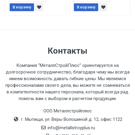
В корзину
При доставке товара, Клиент заранее
В корзину
обязан обеспечить подъезные пути для
разгружаемого а/м. На разгрузку
автомобиля предоставляется не более 2-х
часов.
Контакты
Стоимость доставки по РФ
рассчитывается индивидуально.
Компания “МеталлСтройПлюс” ориентируется на
долгосрочное сотрудничество, благодаря чему мы всегда
имеем возможность давать гибкие цены. Мы являемся
профессионалами своего дела, вы можете не сомневаться
в компетентности нашего персонала, который всегда рад
Тип
Ставка
ТТК
Садовое
1к
помочь вам с выбором и расчетом продукции.
транспорта
по
ООО Металлстройплюс
Москве
г. Мытищи, ул. Веры Волошиной д. 12, офис 1122
(7+1ч.)
info@metallstroyplus.ru