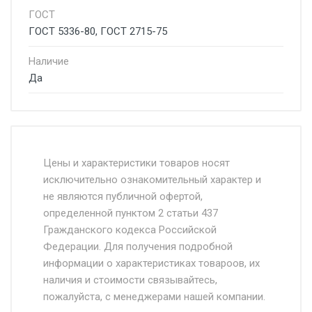
ГОСТ
ГОСТ 5336-80, ГОСТ 2715-75
Наличие
Да
Стоимость доставки от 4500 руб. по
Москве и Московской области.
Цены и характеристики товаров носят
исключительно ознакомительный характер и
Доставка осуществляется собственным и
не являются публичной офертой,
определенной пунктом 2 статьи 437
наёмным транспортом, стоимость
Гражданского кодекса Российской
доставки рассчитывается Ставка + км от
Федерации. Для получения подробной
МКАД, Въезд на ТТК и Садовое кольцо +
информации о характеристиках товароов, их
от 500.
наличия и стоимости связывайтесь,
пожалуйста, с менеджерами нашей компании.
Доставка в течении 1 рабочего дня 24/7.